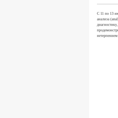
С 11 по 13 
анализа (ana
диагностику,
продемонстр
нетерпением