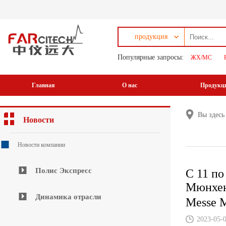
продукция
Популярные запросы:
ЖХ/МС
Главная
О нас
Продукц
Вы здес
Новости
Новости компании
Полис Экспресс
С 11 п
Мюнхен
Динамика отрасли
Messe M
2023-05-