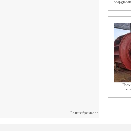
оборудован
Пром
ве
Больше брендов>>