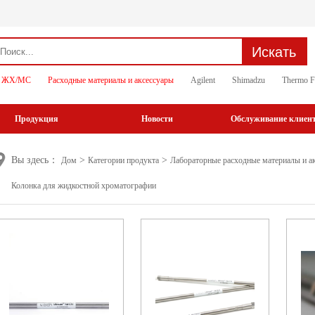
Искать
ЖХ/МС
Расходные материалы и аксессуары
Agilent
Shimadzu
Thermo F
Продукция
Новости
Обслуживание клиен
Вы здесь：
>
>
Дом
Категории продукта
Лабораторные расходные материалы и а
Колонка для жидкостной хроматографии