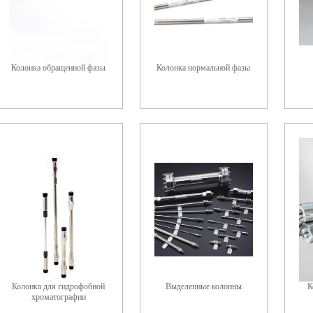
Колонка обращенной фазы
Колонка нормальной фазы
Колонка для гидрофобной
Выделенные колонны
К
хроматографии