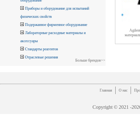
оборудование
Приборы и оборудование для испытаний
физических свойств
Подержанное фирменное оборудование
Agilen
Лабораторные расходные материалы и
материал
аксессуары
Стандарты реагентов
Отраслевые решения
Больше брендов>>
Главная
О нас
Про
Copyright © 2021 -
202