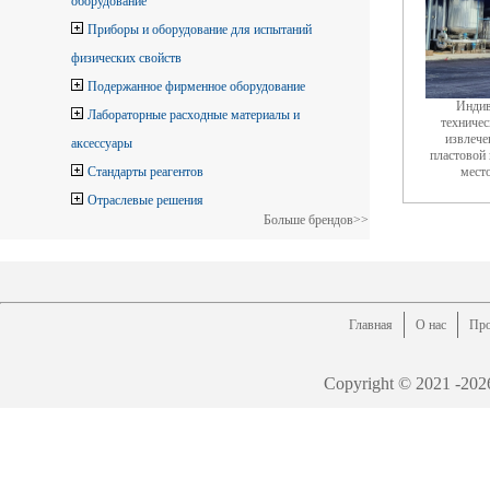
оборудование
Приборы и оборудование для испытаний
физических свойств
Подержанное фирменное оборудование
Индив
Лабораторные расходные материалы и
техничес
извлече
аксессуары
пластовой
Стандарты реагентов
мест
Отраслевые решения
Больше брендов>>
Главная
О нас
Про
Copyright © 2021 -
202