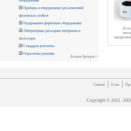
оборудование
Приборы и оборудование для испытаний
физических свойств
Подержанное фирменное оборудование
20-по
Лабораторные расходные материалы и
авто
парофазны
аксессуары
Стандарты реагентов
Отраслевые решения
Больше брендов>>
Главная
О нас
Про
Copyright © 2021 -
202